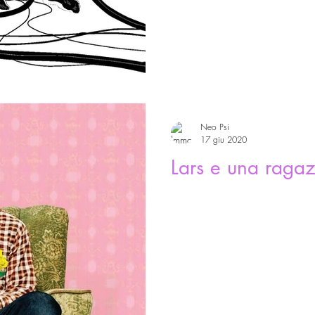
Neo Psi
17 giu 2020
Lars e una ragaz