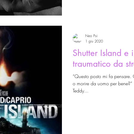
Neo Psi
1 giu 2020
Shutter Island e i
traumatico da str
“Questo posto mi fa pensare. 
o morire da uomo per bene?” B
Teddy...