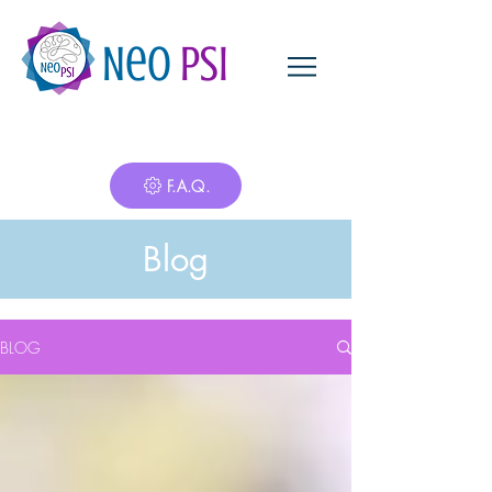
Neo
Psi
F.A.Q.
Blog
BLOG