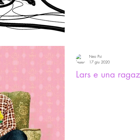
Neo Psi
17 giu 2020
Lars e una ragaz