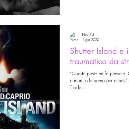
Neo Psi
1 giu 2020
Shutter Island e i
traumatico da str
“Questo posto mi fa pensare. 
o morire da uomo per bene?” B
Teddy...