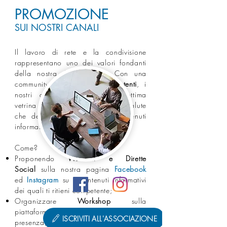
PROMOZIONE
SUI NOSTRI CANALI
Il lavoro di rete e la condivisione
rappresentano uno dei valori fondanti
della nostra Associazione. Con una
community di oltre
15 mila utenti
, i
nostri canali social sono un’ottima
vetrina per i professionisti della salute
che desiderano promuovere contenuti
informativi circa la loro attività.⁣
Come?⁣
Proponendo
Webinar e Dirette
Social
sulla nostra pagina
Facebook
ed
Instagram
su i
contenuti informativi
dei quali ti ritieni competente;⁣
Organizzare
Workshop
sulla
piattaforma Google Meet e in
ISCRIVITI ALL'ASSOCIAZIONE
presenza;⁣