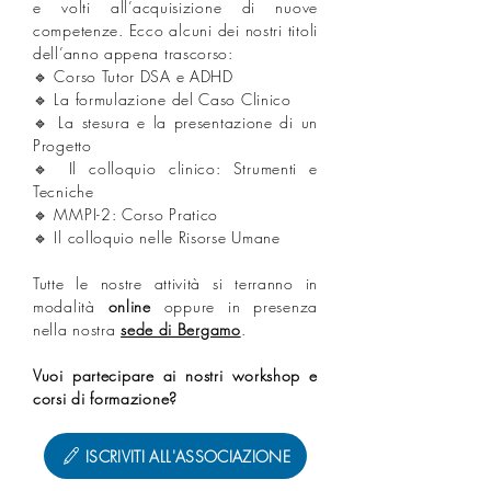
e volti all’acquisizione di nuove
competenze. Ecco alcuni dei nostri titoli
dell’anno appena trascorso:
🔹 Corso Tutor DSA e ADHD
🔹 La formulazione del Caso Clinico
🔹 La stesura e la presentazione di un
Progetto
🔹 Il colloquio clinico: Strumenti e
Tecniche
🔹 MMPI-2: Corso Pratico
🔹 Il colloquio nelle Risorse Umane
Tutte le nostre attività si terranno in
modalità
online
oppure in presenza
nella nostra
sede di Bergamo
.
Vuoi partecipare ai nostri workshop e
corsi di formazione?
ISCRIVITI ALL'ASSOCIAZIONE