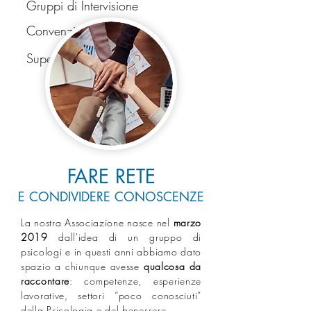
Gruppi di Intervisione
Convenzioni
Supervisioni
Promozio
ne
FARE RETE
E CONDIVIDERE CONOSCENZE
La nostra Associazione nasce nel
marzo
2019
dall'idea
di un gruppo di
psicologi e i
n questi anni abbiamo dato
spazio a chiunque avesse
qualcosa da
raccontare
: competenze,
esperienze
lavorative,
settori “poco conosciuti”
della Psicologia e del benessere.⁣