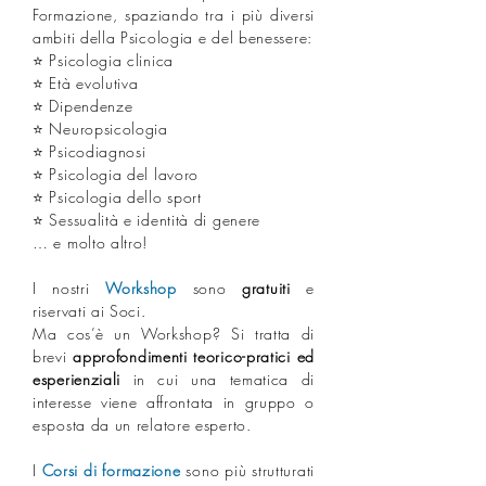
Formazione, spaziando tra i più diversi
ambiti della Psicologia e del benessere:
⭐ Psicologia clinica
⭐ Età evolutiva
⭐ Dipendenze
⭐ Neuropsicologia
⭐ Psicodiagnosi
⭐ Psicologia del lavoro
⭐ Psicologia dello sport
⭐ Sessualità e identità di genere
… e molto altro!
I nostri
Workshop
sono
gratuiti
e
riservati ai Soci.
Ma cos’è un Workshop? Si tratta di
brevi
approfondimenti teorico-pratici ed
esperienziali
in cui una tematica di
interesse viene affrontata in gruppo o
esposta da un relatore esperto.
I
Corsi di formazione
sono più strutturati