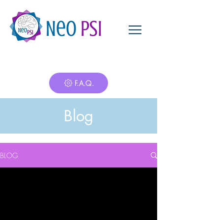
Neo
Psi
F.A.Q.
Blog
BLOG