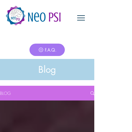
Neo
Psi
F.A.Q.
Blog
BLOG