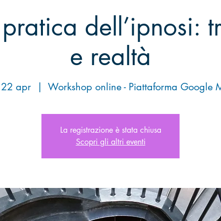
 pratica dell’ipnosi: 
e realtà
 22 apr
  |  
Workshop online - Piattaforma Google 
La registrazione è stata chiusa
Scopri gli altri eventi