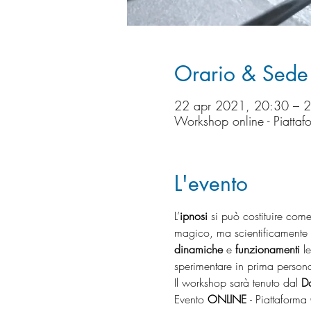
Orario & Sede
22 apr 2021, 20:30 – 
Workshop online - Piatta
L'evento
L’
ipnosi
 si può costituire com
magico, ma scientificamente p
dinamiche 
e 
funzionamenti 
l
sperimentare in prima persona 
Il workshop sarà tenuto dal 
Do
Evento 
ONLINE 
- Piattaform